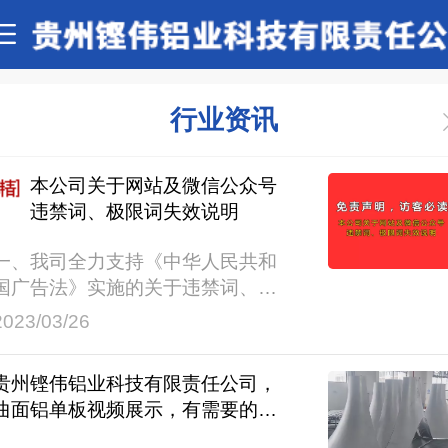
行业资讯
本公司关于网站及微信公众号
违禁词、极限词失效说明
一、我司全力支持《中华人民共和
国广告法》实施的关于违禁词、极
限词的使用规定，即日起凡我公司
2023/03/26
网站内及其他地方涉及的此类用
词，一律立即失效，不作为商品描
贵州铿伟铝业科技有限责任公司，
述及公司介绍的依据。二、由于我
曲面铝单板视频展示，有需要的顾
司成立时间较早，发布信息人员流
客，欢迎来电咨询合作！
动性大、时间跨度大，公司网站新