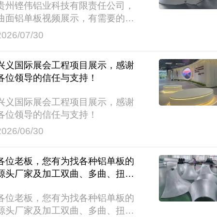
贵州铿伟铝业科技有限责任公司，
闻及产品帖子众多，文案难免涉及
曲面铝单板视频展示，有需要的顾
到新广告法的敏感词和违禁词。如
客，欢迎来电咨询合作！
2026/07/30
标题、产品介绍 、图片、详情页等
等，我们尽努力修改到位规避使用
违禁词、极限词，如果产品图片、
兴义国际展会工程项目展示，感谢
标题...
各位领导的信任与支持！
兴义国际展会工程项目展示，感谢
各位领导的信任与支持！
2026/06/30
各位老板，您有为找各种铝单板的
源头厂家及加工双曲、多曲、扭曲
铝单板的加工厂而烦恼吗？
各位老板，您有为找各种铝单板的
源头厂家及加工双曲、多曲、扭曲